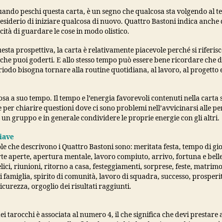
uando peschi questa carta, è un segno che qualcosa sta volgendo al t
 desiderio di iniziare qualcosa di nuovo. Quattro Bastoni indica anche
cità di guardare le cose in modo olistico.
uesta prospettiva, la carta è relativamente piacevole perché si riferisc
he puoi goderti. E allo stesso tempo può essere bene ricordare che 
iodo bisogna tornare alla routine quotidiana, al lavoro, al progetto e
sa a suo tempo. Il tempo e l’energia favorevoli contenuti nella carta
e per chiarire questioni dove ci sono problemi nell’avvicinarsi alle pe
 un gruppo e in generale condividere le proprie energie con gli altri.
iave
le che descrivono i Quattro Bastoni sono: meritata festa, tempo di gioi
rte aperte, apertura mentale, lavoro compiuto, arrivo, fortuna e bell
elici, riunioni, ritorno a casa, festeggiamenti, sorprese, feste, matrimo
i famiglia, spirito di comunità, lavoro di squadra, successo, prosperi
 sicurezza, orgoglio dei risultati raggiunti.
ei tarocchi è associata al numero 4, il che significa che devi prestare