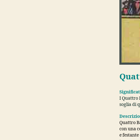
Quat
Significa
I Quattro 
soglia di q
Descrizi
Quattro B
con una co
e festante