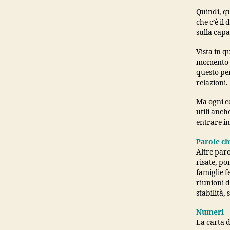
Quindi, q
che c’è il
sulla capa
Vista in q
momento c
questo per
relazioni.
Ma ogni co
utili anch
entrare in
Parole ch
Altre paro
risate, po
famiglie f
riunioni d
stabilità,
Numeri
La carta d