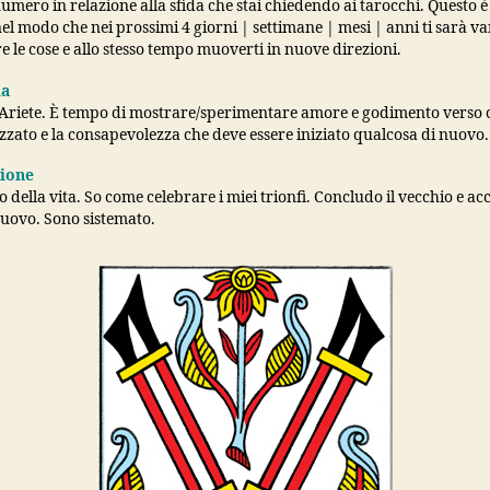
umero in relazione alla sfida che stai chiedendo ai tarocchi. Questo è
el modo che nei prossimi 4 giorni | settimane | mesi | anni ti sarà v
 le cose e allo stesso tempo muoverti in nuove direzioni.
ia
 Ariete. È tempo di mostrare/sperimentare amore e godimento verso c
izzato e la consapevolezza che deve essere iniziato qualcosa di nuovo.
ione
o della vita. So come celebrare i miei trionfi. Concludo il vecchio e ac
nuovo. Sono sistemato.