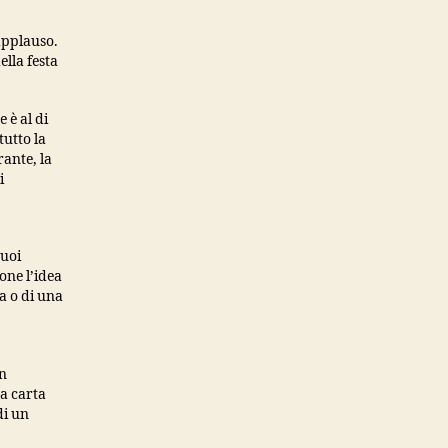
applauso.
ella festa
 è al di
tutto la
rante, la
i
puoi
one l’idea
ta o di una
un
La carta
di un