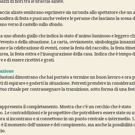
zzi di fiori tra le braccia alzate.
raccia alzate sembrano esprimere sia un’onda allo spettatore che un 
osfera di festa e puoi anche vedere le persone che lasciano la scena d
o verso il castello sullo sfondo.
a uno sfondo giallo che indica lo stato d’animo luminoso e leggero che
’evento o della situazione. La carta, ovviamente, simboleggia innanzi
ne e la celebrazione di eventi, come la festa del raccolto, la festa itine
aurea, la festa estiva e l’inaugurazione della casa. Indica che è tempo d
 e di essere ricettivi e grati.
tazione
 Bastoni dimostrano che hai portato a termine un buon lavoro e ora 
i di espirare e goderti la situazione. Potresti prendere in considerazi
l tuo rituale per contrassegnare la transizione, sotto forma di una fes
appresenta il completamento. Mostra che c’è un cerchio che è stato
. Le contraddizioni e le prospettive che potrebbero essere state su 
ra si incontrano e si connettono in un punto centrale o intermedio. 
 è il momento dell’unione e del compimento, ma anche la possibilità 
io.