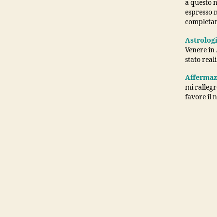
a questo n
espresso n
completare
Astrolog
Venere in
stato real
Affermaz
mi rallegr
favore il 