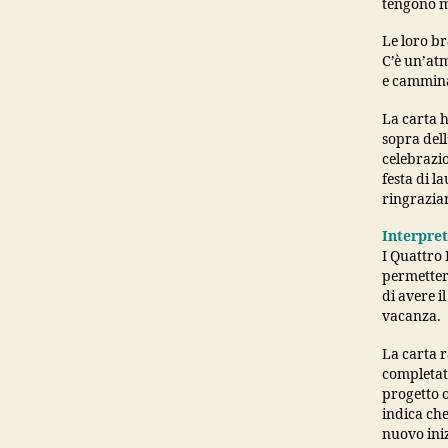
tengono ma
Le loro b
C’è un’atm
e camminan
La carta h
sopra dell
celebrazio
festa di l
ringraziare
Interpre
I Quattro
permettert
di avere i
vacanza.
La carta r
completato
progetto o
indica che
nuovo iniz