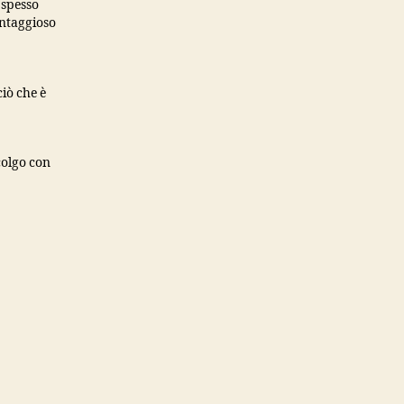
 spesso
antaggioso
iò che è
colgo con