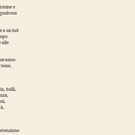
ermine e
 qualcosa
e a un bel
dopo
 alle
 saranno
rsone,
a, balli,
ezza,
ni,
tà,
 attenzione