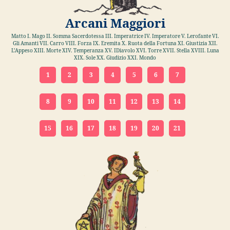
Arcani Maggiori
Matto I. Mago II. Somma Sacerdotessa III. Imperatrice IV. Imperatore V. Lerofante VI.
Gli Amanti VII. Carro VIII. Forza IX. Eremita X. Ruota della Fortuna XI. Giustizia XII.
L’Appeso XIII. Morte XIV. Temperanza XV. IDiavolo XVI. Torre XVII. Stella XVIII. Luna
XIX. Sole XX. Giudizio XXI. Mondo
1
2
3
4
5
6
7
8
9
10
11
12
13
14
15
16
17
18
19
20
21