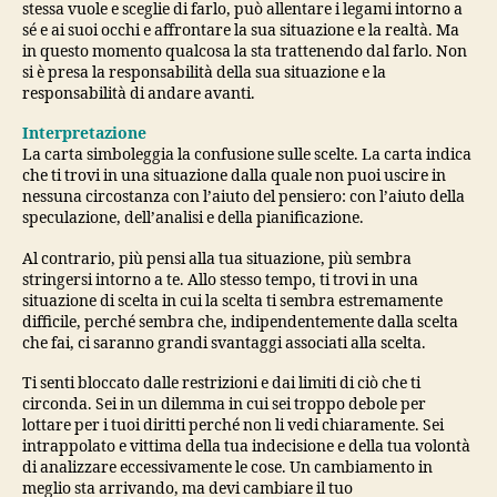
stessa vuole e sceglie di farlo, può allentare i legami intorno a
sé e ai suoi occhi e affrontare la sua situazione e la realtà. Ma
in questo momento qualcosa la sta trattenendo dal farlo. Non
si è presa la responsabilità della sua situazione e la
responsabilità di andare avanti.
Interpretazione
La carta simboleggia la confusione sulle scelte. La carta indica
che ti trovi in ​​una situazione dalla quale non puoi uscire in
nessuna circostanza con l’aiuto del pensiero: con l’aiuto della
speculazione, dell’analisi e della pianificazione.
Al contrario, più pensi alla tua situazione, più sembra
stringersi intorno a te. Allo stesso tempo, ti trovi in ​​una
situazione di scelta in cui la scelta ti sembra estremamente
difficile, perché sembra che, indipendentemente dalla scelta
che fai, ci saranno grandi svantaggi associati alla scelta.
Ti senti bloccato dalle restrizioni e dai limiti di ciò che ti
circonda. Sei in un dilemma in cui sei troppo debole per
lottare per i tuoi diritti perché non li vedi chiaramente. Sei
intrappolato e vittima della tua indecisione e della tua volontà
di analizzare eccessivamente le cose. Un cambiamento in
meglio sta arrivando, ma devi cambiare il tuo