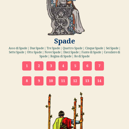
Spade
Asso di Spade | Due Spade | Tre Spade | Quattro Spade | Cinque Spade | Sei Spade |
Sette Spade | Otto Spade | Nove Spade | Dieci Spade | Fante di Spade | Cavaliere di
Spade | Regina di Spade | Re di Spade
1
2
3
4
5
6
7
8
9
10
11
12
13
14