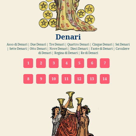
Denari
Asso di Denari | Due Denari | Tre Denari | Quattro Denari | Cinque Denari | Sei Denari
| Sette Denari | Otto Denari | Nove Denari | Dieci Denari | Fante di Denari | Cavaliere
di Denari | Regina di Denari | Re di Denari
1
2
3
4
5
6
7
8
9
10
11
12
13
14