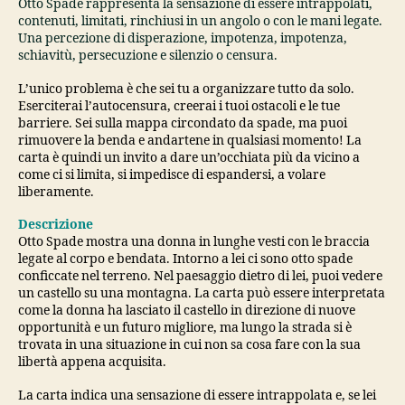
Otto Spade rappresenta la sensazione di essere intrappolati,
contenuti, limitati, rinchiusi in un angolo o con le mani legate.
Una percezione di disperazione, impotenza, impotenza,
schiavitù, persecuzione e silenzio o censura.
L’unico problema è che sei tu a organizzare tutto da solo.
Eserciterai l’autocensura, creerai i tuoi ostacoli e le tue
barriere. Sei sulla mappa circondato da spade, ma puoi
rimuovere la benda e andartene in qualsiasi momento! La
carta è quindi un invito a dare un’occhiata più da vicino a
come ci si limita, si impedisce di espandersi, a volare
liberamente.
Descrizione
Otto Spade mostra una donna in lunghe vesti con le braccia
legate al corpo e bendata. Intorno a lei ci sono otto spade
conficcate nel terreno. Nel paesaggio dietro di lei, puoi vedere
un castello su una montagna. La carta può essere interpretata
come la donna ha lasciato il castello in direzione di nuove
opportunità e un futuro migliore, ma lungo la strada si è
trovata in una situazione in cui non sa cosa fare con la sua
libertà appena acquisita.
La carta indica una sensazione di essere intrappolata e, se lei