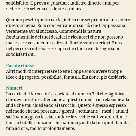
soddisfatto. E prova a guardare indietro di sette anni per
vedere se lo schema era lo stesso allora.
Quando peschi questa carta, indica che sei pronto a far cadere
questo schema. Solo concentrandoti su ciò che ti appassiona
veramente avrai successo. Comprendi la natura
fondamentale dei tuoi desideri e riconosci che non possono
mai essere veramente realizzati finché sono esteriori. Entra
nel percorso interiore e scopri che i tuoi reali bisogni sono
soddisfatti qui.
Parole chiave
Altri modi di interpretare i Sette Coppe sono: avere troppe
idee o il progetto, possibilità, fantasia, illusione, pio desiderio.
Numeri
La carta dei tarocchi è associata al numero 7, il che significa
che devi prestare attenzione a questo numero in relazione alla
sfida che stai chiedendo ai tarocchi. Questo è spesso espresso
nel modo che nei prossimi 7 giorni | settimane | mesi | anni ti
sarà vantaggioso lasciar andare le vecchie cattive abitudini e
liberarti dalle emozioni che hanno segnato la tua quotidianità,
fino ad ora, molto profondamente.