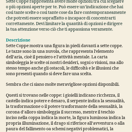
Sette Coppe rappresenta avere molte opzioni tra cui scegliere
o più opzioni aperte per te. Può essere un’indicazione che hai
così tante scelte o così tante cose da fare contemporaneamente
che potresti essere sopraffatto o incapace di concentrarti
correttamente. Devi limitare la quantità di opzioni e dirigere
la tua attenzione verso ciò che ti appassiona veramente.
Descrizione
Sette Coppe mostra una figura in piedi davanti a sette coppe.
Le tazze sono in una nuvola, che rappresenta l’elemento
dell’aria, cioè il pensiero e l’attività mentale. La carta
simboleggia le scelte oi nostri desideri, sogni o visioni, ma allo
stesso tempo anche gli ostacoli, le difficoltà e le illusioni che
sono presenti quando si deve fare una scelta.
Sembra che ci siano molte meravigliose opzioni disponibili.
Questi si trovano nelle coppe: i gioielli indicano ricchezza, il
castello indica potere e denaro, il serpente indica la sessualità,
la trasformazione o il potere trasformante della sessualità, la
corona d’alloro simboleggia il successo, mentre il teschio
inciso nella coppa indica la morte, la figura luminosa indica la
propria illuminazione, il drago si riferisce all’avventura o alla
paura del fallimento oa schemi negativi problematici, la