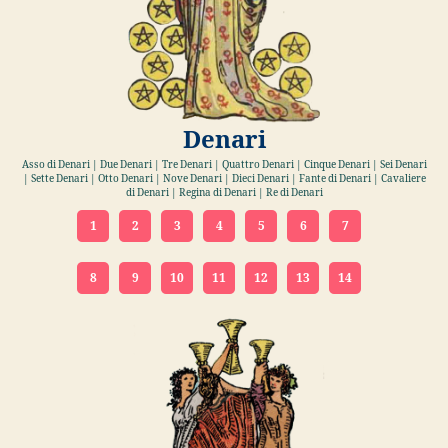
Denari
Asso di Denari | Due Denari | Tre Denari | Quattro Denari | Cinque Denari | Sei Denari
| Sette Denari | Otto Denari | Nove Denari | Dieci Denari | Fante di Denari | Cavaliere
di Denari | Regina di Denari | Re di Denari
1
2
3
4
5
6
7
8
9
10
11
12
13
14