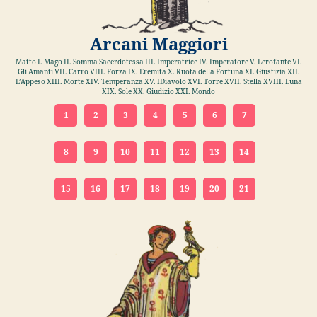
Arcani Maggiori
Matto I. Mago II. Somma Sacerdotessa III. Imperatrice IV. Imperatore V. Lerofante VI.
Gli Amanti VII. Carro VIII. Forza IX. Eremita X. Ruota della Fortuna XI. Giustizia XII.
L’Appeso XIII. Morte XIV. Temperanza XV. IDiavolo XVI. Torre XVII. Stella XVIII. Luna
XIX. Sole XX. Giudizio XXI. Mondo
1
2
3
4
5
6
7
8
9
10
11
12
13
14
15
16
17
18
19
20
21