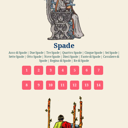
Spade
Asso di Spade | Due Spade | Tre Spade | Quattro Spade | Cinque Spade | Sei Spade |
Sette Spade | Otto Spade | Nove Spade | Dieci Spade | Fante di Spade | Cavaliere di
Spade | Regina di Spade | Re di Spade
1
2
3
4
5
6
7
8
9
10
11
12
13
14