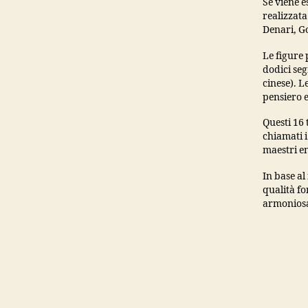
Se viene e
realizzata
Denari, Go
Le figure 
dodici seg
cinese). L
pensiero e
Questi 16 
chiamati i
maestri em
In base al
qualità fo
armoniosa 