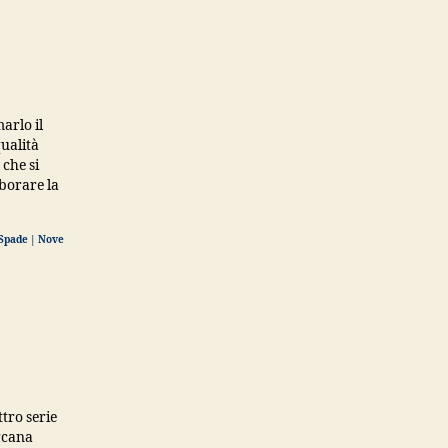
arlo il
ualità
 che si
aborare la
 Spade | Nove
ttro serie
Arcana