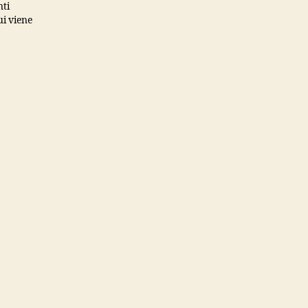
nti
ui viene