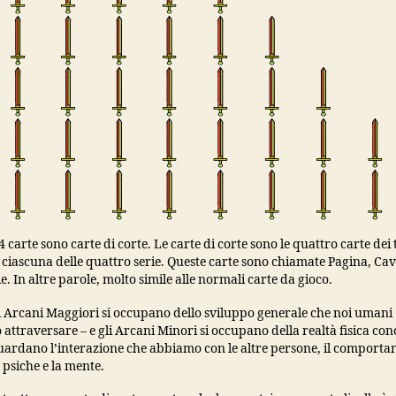
4 carte sono carte di corte. Le carte di corte sono le quattro carte dei
n ciascuna delle quattro serie. Queste carte sono chiamate Pagina, Cav
e. In altre parole, molto simile alle normali carte da gioco.
i Arcani Maggiori si occupano dello sviluppo generale che noi umani
ttraversare – e gli Arcani Minori si occupano della realtà fisica conc
guardano l’interazione che abbiamo con le altre persone, il comport
psiche e la mente.