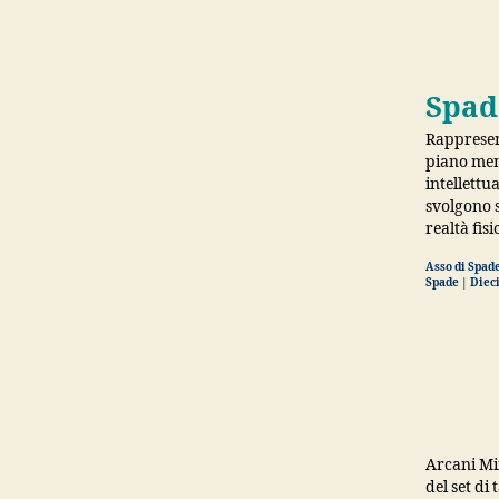
Spad
Rappresent
piano men
intellettu
svolgono s
realtà fis
Asso di Spade
Spade | Dieci
Arcani Min
del set di