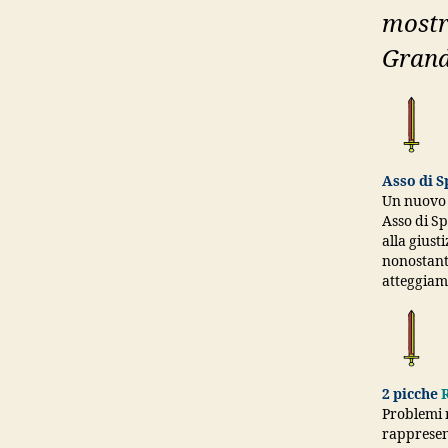
mostra
Grand
Asso di 
Un nuovo i
Asso di Sp
alla giusti
nonostant
atteggiam
2 picche
R
Problemi r
rappresent