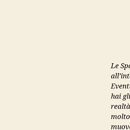
Le Spa
all’in
Eventi
hai gl
realtà
molto 
muova