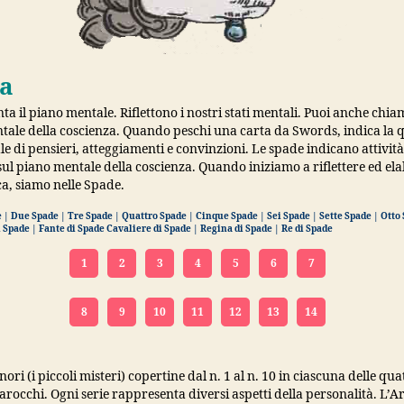
a
a il piano mentale. Riflettono i nostri stati mentali. Puoi anche chiam
tale della coscienza. Quando peschi una carta da Swords, indica la q
ale di pensieri, atteggiamenti e convinzioni. Le spade indicano attività
ul piano mentale della coscienza. Quando iniziamo a riflettere ed el
ica, siamo nelle Spade.
 | Due Spade | Tre Spade | Quattro Spade | Cinque Spade | Sei Spade | Sette Spade | Otto
 Spade | Fante di Spade Cavaliere di Spade | Regina di Spade | Re di Spade
1
2
3
4
5
6
7
8
9
10
11
12
13
14
ori (i piccoli misteri) copertine dal n. 1 al n. 10 in ciascuna delle qua
 tarocchi. Ogni serie rappresenta diversi aspetti della personalità. L’