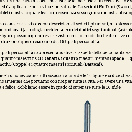
stratta una carta di corte, mostra che la maestria a un certo livello è 
 ed è applicabile nella situazione attuale. La serie di Hoffkort (Sword,
blet) mostra a quale livello di coscienza si svolge o si dimostra il ca
possono essere viste come descrizioni di sedici tipi umani, allo stesso
ni zodiacali (astrologia occidentale) o dei dodici segni animali (astrol
e figure possono quindi essere viste come un modello che descrive i mo
 di azione tipici di ciascuno dei 16 tipi di personalità.
tipi di personalità rappresentano diversi aspetti della personalità e s
 quattro maestri fisici (
Denari
), i quattro maestri mentali (
Spade
), i
otivi (
Coppe
) e i quattro maestri spirituali (
Bastoni
).
 nostro nome, siamo tutti associati a una delle 16 figure e si dice che si
ndamentale che portiamo con noi per tutta la vita. Per avere una vita
e felice, dobbiamo essere in grado di superare tutte le 16 sfide.