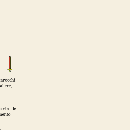
 tarocchi
aliere,
reta – le
amento