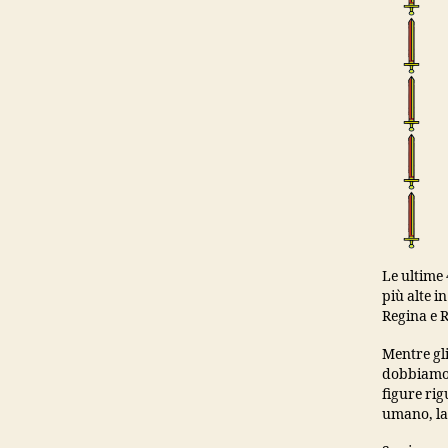
Le ultime 
più alte i
Regina e R
Mentre gl
dobbiamo a
figure ri
umano, la 