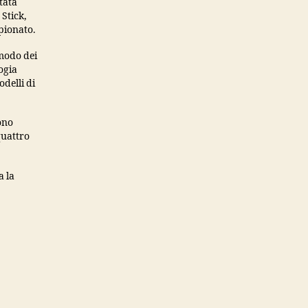
stata
 Stick,
mpionato.
 modo dei
ogia
delli di
ono
 quattro
a la