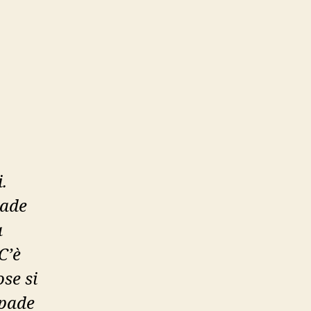
.
pade
a
C’è
ose si
Spade