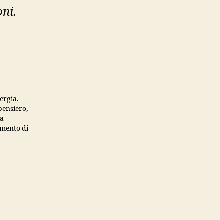
oni.
nergia.
 pensiero,
za
amento di