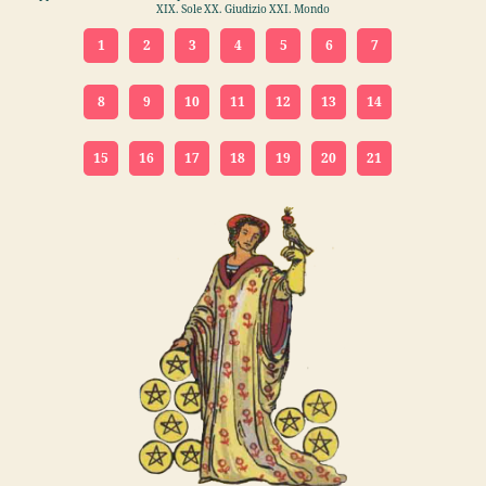
XIX. Sole XX. Giudizio XXI. Mondo
1
2
3
4
5
6
7
8
9
10
11
12
13
14
15
16
17
18
19
20
21