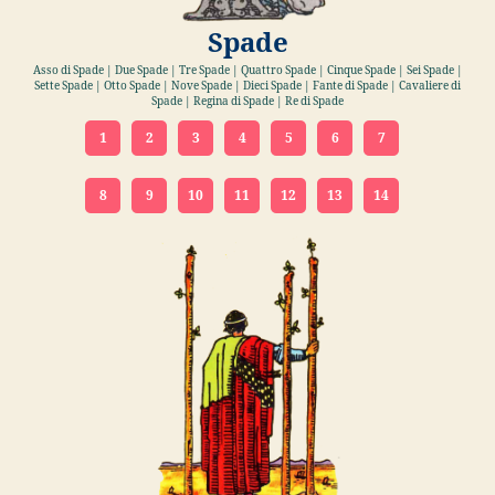
Spade
Asso di Spade | Due Spade | Tre Spade | Quattro Spade | Cinque Spade | Sei Spade |
Sette Spade | Otto Spade | Nove Spade | Dieci Spade | Fante di Spade | Cavaliere di
Spade | Regina di Spade | Re di Spade
1
2
3
4
5
6
7
8
9
10
11
12
13
14