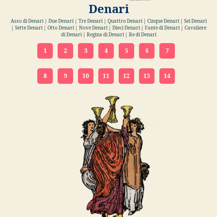
Denari
Asso di Denari | Due Denari | Tre Denari | Quattro Denari | Cinque Denari | Sei Denari
| Sette Denari | Otto Denari | Nove Denari | Dieci Denari | Fante di Denari | Cavaliere
di Denari | Regina di Denari | Re di Denari
1
2
3
4
5
6
7
8
9
10
11
12
13
14