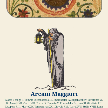
Arcani Maggiori
Matto I. Mago II. Somma Sacerdotessa III. Imperatrice IV. Imperatore V. Lerofante VI.
Gli Amanti VII. Carro VIII. Forza IX. Eremita X. Ruota della Fortuna XI. Giustizia XII.
L’Appeso XIII. Morte XIV. Temperanza XV. IDiavolo XVI. Torre XVII. Stella XVIII. Luna