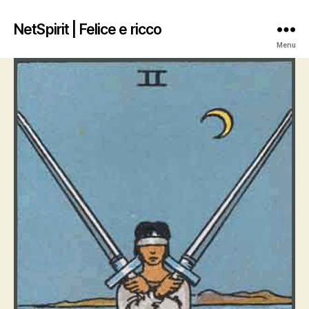
NetSpirit | Felice e ricco
Menu