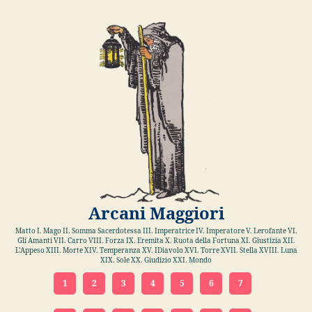
Arcani Maggiori
Matto I. Mago II. Somma Sacerdotessa III. Imperatrice IV. Imperatore V. Lerofante VI.
Gli Amanti VII. Carro VIII. Forza IX. Eremita X. Ruota della Fortuna XI. Giustizia XII.
L’Appeso XIII. Morte XIV. Temperanza XV. IDiavolo XVI. Torre XVII. Stella XVIII. Luna
XIX. Sole XX. Giudizio XXI. Mondo
1
2
3
4
5
6
7