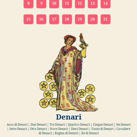
8
9
10
11
12
13
14
15
16
17
18
19
20
21
Denari
Asso di Denari | Due Denari | Tre Denari | Quattro Denari | Cinque Denari | Sei Denari
| Sette Denari | Otto Denari | Nove Denari | Dieci Denari | Fante di Denari | Cavaliere
di Denari | Regina di Denari | Re di Denari