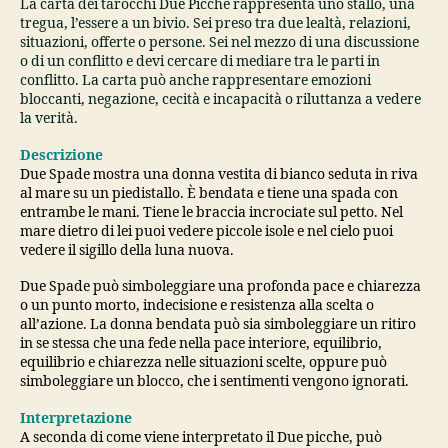
La carta dei tarocchi Due Picche rappresenta uno stallo, una
tregua, l’essere a un bivio. Sei preso tra due lealtà, relazioni,
situazioni, offerte o persone. Sei nel mezzo di una discussione
o di un conflitto e devi cercare di mediare tra le parti in
conflitto. La carta può anche rappresentare emozioni
bloccanti, negazione, cecità e incapacità o riluttanza a vedere
la verità.
Descrizione
Due Spade mostra una donna vestita di bianco seduta in riva
al mare su un piedistallo. È bendata e tiene una spada con
entrambe le mani. Tiene le braccia incrociate sul petto. Nel
mare dietro di lei puoi vedere piccole isole e nel cielo puoi
vedere il sigillo della luna nuova.
Due Spade può simboleggiare una profonda pace e chiarezza
o un punto morto, indecisione e resistenza alla scelta o
all’azione. La donna bendata può sia simboleggiare un ritiro
in se stessa che una fede nella pace interiore, equilibrio,
equilibrio e chiarezza nelle situazioni scelte, oppure può
simboleggiare un blocco, che i sentimenti vengono ignorati.
Interpretazione
A seconda di come viene interpretato il Due picche, può