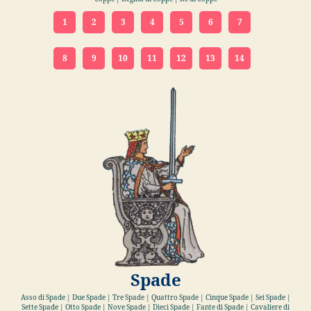
1
2
3
4
5
6
7
8
9
10
11
12
13
14
Spade
Asso di Spade | Due Spade | Tre Spade | Quattro Spade | Cinque Spade | Sei Spade |
Sette Spade | Otto Spade | Nove Spade | Dieci Spade | Fante di Spade | Cavaliere di