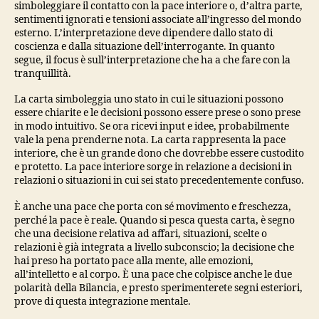
simboleggiare il contatto con la pace interiore o, d’altra parte,
sentimenti ignorati e tensioni associate all’ingresso del mondo
esterno. L’interpretazione deve dipendere dallo stato di
coscienza e dalla situazione dell’interrogante. In quanto
segue, il focus è sull’interpretazione che ha a che fare con la
tranquillità.
La carta simboleggia uno stato in cui le situazioni possono
essere chiarite e le decisioni possono essere prese o sono prese
in modo intuitivo. Se ora ricevi input e idee, probabilmente
vale la pena prenderne nota. La carta rappresenta la pace
interiore, che è un grande dono che dovrebbe essere custodito
e protetto. La pace interiore sorge in relazione a decisioni in
relazioni o situazioni in cui sei stato precedentemente confuso.
È anche una pace che porta con sé movimento e freschezza,
perché la pace è reale. Quando si pesca questa carta, è segno
che una decisione relativa ad affari, situazioni, scelte o
relazioni è già integrata a livello subconscio; la decisione che
hai preso ha portato pace alla mente, alle emozioni,
all’intelletto e al corpo. È una pace che colpisce anche le due
polarità della Bilancia, e presto sperimenterete segni esteriori,
prove di questa integrazione mentale.