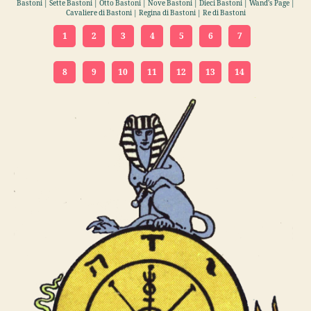
Bastoni | Sette Bastoni | Otto Bastoni | Nove Bastoni | Dieci Bastoni | Wand's Page |
Cavaliere di Bastoni | Regina di Bastoni | Re di Bastoni
1
2
3
4
5
6
7
8
9
10
11
12
13
14