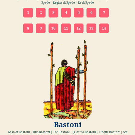
Spade | Regina di Spade | Re di Spade
1
2
3
4
5
6
7
8
9
10
11
12
13
14
Bastoni
Asso di Bastoni | Due Bastoni | Tre Bastoni | Quattro Bastoni | Cinque Bastoni | Sei