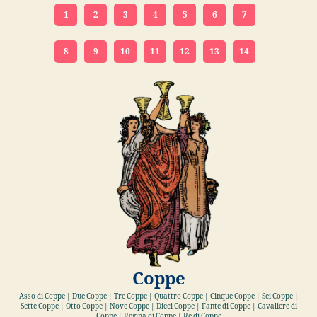
1
2
3
4
5
6
7
8
9
10
11
12
13
14
Coppe
Asso di Coppe | Due Coppe | Tre Coppe | Quattro Coppe | Cinque Coppe | Sei Coppe |
Sette Coppe | Otto Coppe | Nove Coppe | Dieci Coppe | Fante di Coppe | Cavaliere di
Coppe | Regina di Coppe | Re di Coppe