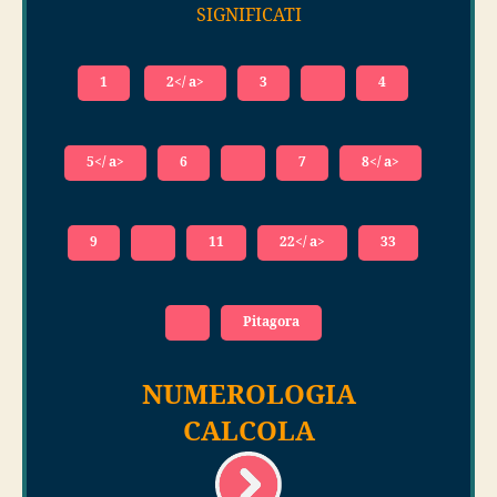
SIGNIFICATI
1
2</ a>
3
4
5</ a>
6
7
8</ a>
9
11
22</ a>
33
Pitagora
NUMEROLOGIA
CALCOLA