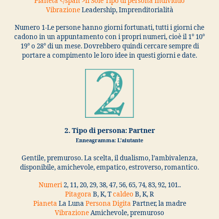
Pianeta
</span >Il Sole
Tipo di persona
Individuo
Vibrazione
Leadership, Imprenditorialità
Numero 1-Le persone hanno giorni fortunati, tutti i giorni che
cadono in un appuntamento con i propri numeri, cioè il 1° 10°
19° o 28° di un mese. Dovrebbero quindi cercare sempre di
portare a compimento le loro idee in questi giorni e date.
2. Tipo di persona: Partner
Enneagramma: L’aiutante
Gentile, premuroso. La scelta, il dualismo, l’ambivalenza,
disponibile, amichevole, empatico, estroverso, romantico.
Numeri
2, 11, 20, 29, 38, 47, 56, 65, 74, 83, 92, 101..
Pitagora
B, K, T
caldeo
B, K, R
Pianeta
La Luna
Persona Digita
Partner, la madre
Vibrazione
Amichevole, premuroso