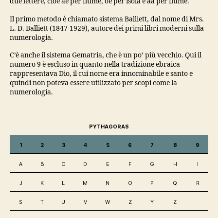
due lettere, cioè ae per fiume, oe per isola e aa per fiume.
Il primo metodo è chiamato sistema Balliett, dal nome di Mrs.
L. D. Balliett (1847-1929), autore dei primi libri moderni sulla
numerologia.
C’è anche il sistema Gematria, che è un po’ più vecchio. Qui il
numero 9 è escluso in quanto nella tradizione ebraica
rappresentava Dio, il cui nome era innominabile e santo e
quindi non poteva essere utilizzato per scopi come la
numerologia.
PYTHAGORAS
1
2
3
4
5
6
7
8
9
A
B
C
D
E
F
G
H
I
J
K
L
M
N
O
P
Q
R
S
T
U
V
W
Z
Y
Z