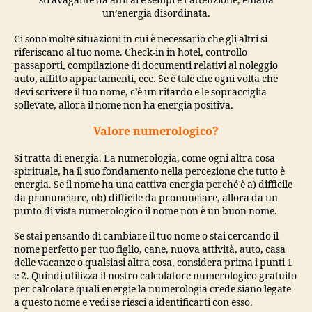
stravagante da attirare sempre l’attenzione, emana
un’energia disordinata.
Ci sono molte situazioni in cui è necessario che gli altri si
riferiscano al tuo nome. Check-in in hotel, controllo
passaporti, compilazione di documenti relativi al noleggio
auto, affitto appartamenti, ecc. Se è tale che ogni volta che
devi scrivere il tuo nome, c’è un ritardo e le sopracciglia
sollevate, allora il nome non ha energia positiva.
Valore numerologico?
Si tratta di energia. La numerologia, come ogni altra cosa
spirituale, ha il suo fondamento nella percezione che tutto è
energia. Se il nome ha una cattiva energia perché è a) difficile
da pronunciare, ob) difficile da pronunciare, allora da un
punto di vista numerologico il nome non è un buon nome.
Se stai pensando di cambiare il tuo nome o stai cercando il
nome perfetto per tuo figlio, cane, nuova attività, auto, casa
delle vacanze o qualsiasi altra cosa, considera prima i punti 1
e 2. Quindi utilizza il nostro calcolatore numerologico gratuito
per calcolare quali energie la numerologia crede siano legate
a questo nome e vedi se riesci a identificarti con esso.