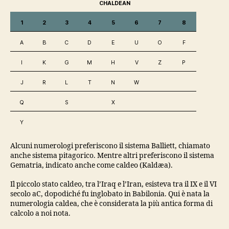
CHALDEAN
1
2
3
4
5
6
7
8
A
B
C
D
E
U
O
F
I
K
G
M
H
V
Z
P
J
R
L
T
N
W
Q
S
X
Y
Alcuni numerologi preferiscono il sistema Balliett, chiamato
anche sistema pitagorico. Mentre altri preferiscono il sistema
Gematria, indicato anche come caldeo (Kaldæa).
Il piccolo stato caldeo, tra l’Iraq e l’Iran, esisteva tra il IX e il VI
secolo aC, dopodiché fu inglobato in Babilonia. Qui è nata la
numerologia caldea, che è considerata la più antica forma di
calcolo a noi nota.