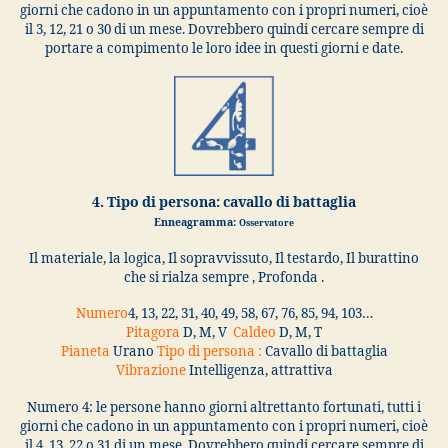
giorni che cadono in un appuntamento con i propri numeri, cioè
il 3, 12, 21 o 30 di un mese. Dovrebbero quindi cercare sempre di
portare a compimento le loro idee in questi giorni e date.
4. Tipo di persona: cavallo di battaglia
Enneagramma:
Osservatore
Il materiale, la logica, Il sopravvissuto, Il testardo, Il burattino
che si rialza sempre , Profonda .
Numero
4, 13, 22, 31, 40, 49, 58, 67, 76, 85, 94, 103…
Pitagora
D, M, V
Caldeo
D, M, T
Pianeta
Urano
Tipo di persona :
Cavallo di battaglia
Vibrazione
Intelligenza, attrattiva
Numero 4: le persone hanno giorni altrettanto fortunati, tutti i
giorni che cadono in un appuntamento con i propri numeri, cioè
il 4, 13, 22 o 31 di un mese. Dovrebbero quindi cercare sempre di