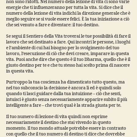
non sono ridotti. Nel numero della lezione di vita ci sono varie
energie che ti influenzeranno per tutta la vita. Si dice che il
numero della lezione di vita indichi la direzione generale che è
meglio seguire se si vuole essere felici. È la tua iniziazione a ciò
che sei venuto a fare e diventare: il tuo destino.
Se segui il Sentiero della Vita troverai le tue possibilità di fare il
lavoro che sei destinato a fare. Qui incontri le persone, i luoghi
e l’ambiente di cui hai bisogno per lo svolgimento del tuo
lavoro, l’esecuzione di ciò che devi creare, imparare in questa
vita. Puoi anche dire che questo è il tuo Dharma, quello che è il
giusto destino per te e che tu stesso hai scelto prima di nascere
in questa vita.
Purtroppo la tua coscienza ha dimenticato tutto questo, ma
nel tuo subconscio la decisione è ancora lì ed è quindi solo
quando ti lasci guidare dalla tua intuizione – ciò che senti,
intuisci è giusto senza necessariamente apparire subito il più
intelligente a fare – che trovi qual è la strada giusta per te.
Il tuo numero di lezione di vita quindi non esprime
necessariamente il destino che stai vivendo in questo
momento. Il tuo mondo attuale potrebbe essere in contrasto
con quello che il tuo numero di destino ti dice che dovrebbe