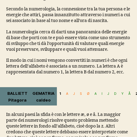
Secondo la numerologia, la connessione tra la tua persona e le
energie che attiri, passa innanzitutto attraverso i numeri a cui
sei associato in base al tuo nome e all’ora di nascita.
La numerologia cerca di darti una panoramica delle energie
di base che porti con te e può essere vista come uno strumento
di sviluppo che ti dà l’opportunità di valutare quali energie
vuoi preservare, sviluppare e quali vuoi attenuare.
Il modo in cui i nomi vengono convertiti in numeri è che ogni
lettera dell’alfabeto è associata a un numero. La lettera A è
rappresentata dal numero 1, la lettera B dal numero 2, ecc.
BALLIETT
GEMATRIA
1
A
J
S
Ø
A
I
J
D
Y
Å
Pitagora
caldeo
In alcuni paesi la sfida è con le lettere æ, ø e å. La maggior
parte dei numerologi risolve questo problema mettendo
queste lettere in fondo all’alfabeto, cioè dopo la z. Altri
credono che queste lettere debbano essere interpretate come