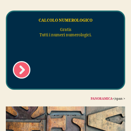
CALCOLO NUMEROLOGICO
Gratis
Tutti i numeri numerologici
.
PANORAMICA
</span >