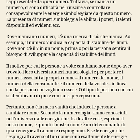
rappresentate da quei numeri. Tuttavia, se manca un
numero, ci sono difficoltà nel riuscire a controllare
consapevolmente le energie simboleggiate da questo numero.
La presenza di numeri simboleggia le abilità, i poteri, i talenti
disponibili ed evidenti ecc.
Dove mancano i numeri, c’è una ricerca di ciò che manca. Ad
esempio, il numero 7 indica la capacità di stabilire dei limiti.
Dove non c’è il 7 in un nome, prima o poi la persona sentirà il
bisogno di sviluppare la capacità di stabilire dei limiti.
Il motivo per cui le persone a volte cambiano nome dopo aver
trovato i loro diversi numeri numerologici è per portare i
numeri associati al proprio nome – il numero del nome, il
numero della consonante e il numero della vocale – in linea
con la persona che vogliono essere. O il tipo di persona con cui
si identificano di più e con cui si percepiscono.
Pertanto, non è la mera vanità che induce le persone a
cambiare nome. Secondo la numerologia, siamo conosciuti
nell’universo dalle energie che, tra le altre cose, esprime il
nostro nome, e quindi il nostro nome è un determinante di
quali energie attraiamo e respingiamo. E se le energie che
respingi attraverso il tuo nome sono esattamente le energie