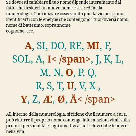
Se dovresti cambiare il tuo nome dipende interamente dal
fatto che desideri un nuovo nome e se credi nella
numerologia. Puoi iniziare osservando più da vicino se puoi
identificarti con le energie che contengono i tuoi diversi nomi:
nome di battesimo, soprannome,
cognome, ecc.
A
, SI, DO, RE,
MI
, F,
SOL, A,
I< /span>
,
J, K, L,
M, N,
O
, P, Q,
R,
S, T,
U
, V, X ,
Y
, Z,
Æ
,
Ø
,
Å
< /span>
All’interno della numerologia, si ritiene che il numero a cui si
può ridurre il proprio nome contenga informazioni vitali sulla
propria personalità e sugli obiettivi a cui si dovrebbe tendere
nella vita.