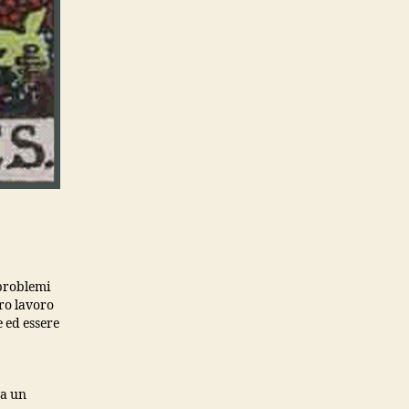
 problemi
uro lavoro
e ed essere
sa un