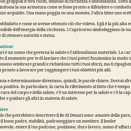
on grappoli d’uva cuciti, simbolo di ricchezza e abbondanza. Sotto i
 indossa la sua armatura come se fosse pronto a difendere o combatte
zze acquisite. Una mano poggia su una moneta, l’altra tiene uno scet
disfatto e come se avesse ottenuto ciò che voleva. Egli è la più alta 
ibile dell’energia della ricchezza. I Capricorno simboleggiano la su
di ottenere autorità e status.
tazione
ari è un uomo che governa la salute e l’abbondanza materiale. La car
to il momento per te di lasciare che i tuoi poteri funzionino in modo ut
ssono sembrare grandi e richiedono tutti i tuoi sforzi, ma ti ripaghe
a pronto a lavorare per raggiungere i tuoi obiettivi più alti.
za e determinazione diventano, quindi, le parole chiave. Dovrai sfru
a positiva. In particolare, la carta fa riferimento al fatto che è tempo 
cura del corpo e della salute, c’è un interesse per la salute e c’è la cap
der e guidare gli altri in materia di salute.
iave
le che potrebbero descrivere il Re di Denari sono: amante della pace,
il buon padre, stabilità, padroneggiare un mestiere, il leader
evole, essere il tuo padrone, posizione, duro lavoro, uomo d’affari r