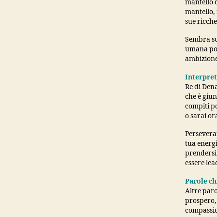
mantello c
mantello,
sue ricche
Sembra sod
umana poss
ambizione 
Interpre
Re di Den
che è giun
compiti po
o sarai or
Perseveran
tua energi
prendersi 
essere lea
Parole ch
Altre paro
prospero, 
compassion