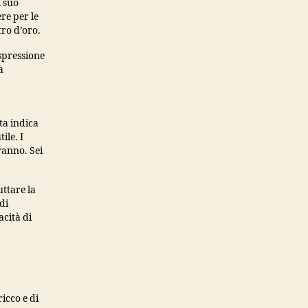
l suo
re per le
tro d’oro.
espressione
a
ta indica
ile. I
ranno. Sei
ttare la
di
acità di
icco e di