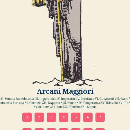
Arcani Maggiori
 II. Somma Sacerdotessa III. Imperatrice IV. Imperatore V. Lerofante VI. Gli Amanti VII. Carro V
ota della Fortuna XI. Giustizia XII. L’Appeso XIII. Morte XIV. Temperanza XV. IDiavolo XVI. Torr
XVIII. Luna XIX. Sole XX. Giudizio XXI. Mondo
1
2
3
4
5
6
7