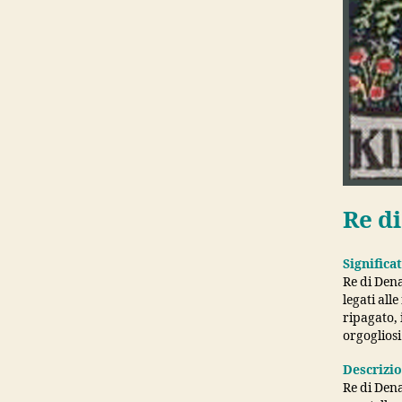
Re d
Significa
Re di Dena
legati all
ripagato, 
orgogliosi
Descrizi
Re di Den