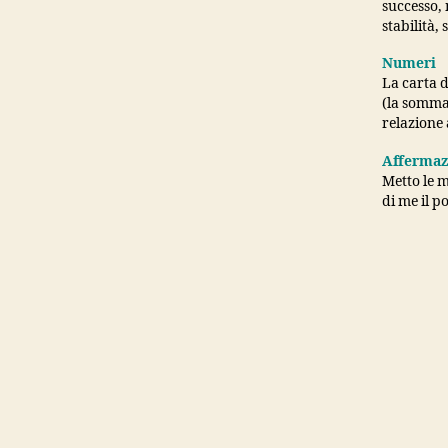
successo, 
stabilità,
Numeri
La carta d
(la somma 
relazione 
Affermaz
Metto le m
di me il p