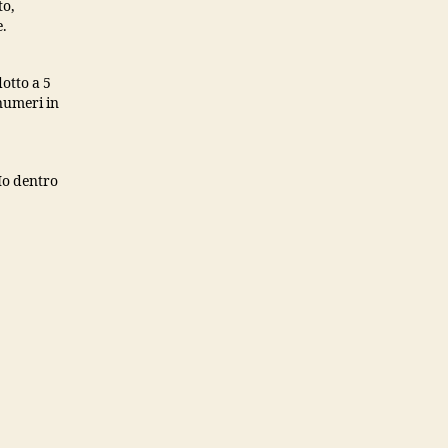
to,
e.
otto a 5
 numeri in
 Ho dentro