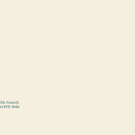
III. Forza IX.
e XVII. Stella